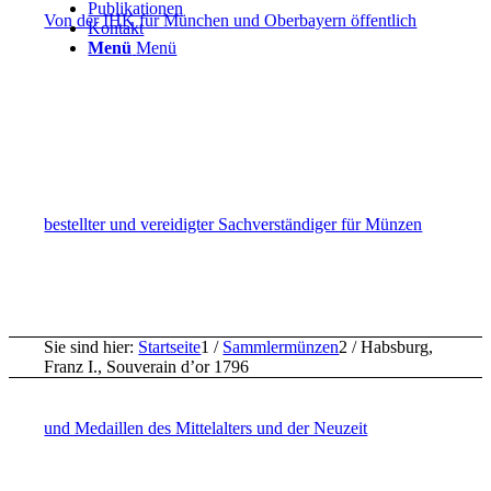
Publikationen
Von der IHK für München und Oberbayern öffentlich
Kontakt
Menü
Menü
bestellter und vereidigter Sachverständiger für Münzen
Sie sind hier:
Startseite
1
/
Sammlermünzen
2
/
Habsburg,
Franz I., Souverain d’or 1796
und Medaillen des Mittelalters und der Neuzeit