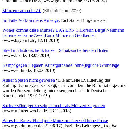
Goldmünze der USA, www.goldreproter.de, 03.06.2020)
Münzen sammeln 2.0
(Elitebrief Juni 2020)
Im Falle Vorkommens Anzeige.
Eichstätter Bürgermeister
Woher kommt diese Münze? BAYERN 1 Hörerin Birgit Neumann
hat eine seltsame Zwei-Euro-Münze im Geldbeutel
(www.bayern1.de, 12.11.2019)
Streit um historische Schätze – Schatzsuche bei den Briten
(www.faz.de, 18.09.2019)
Kampf gegen illegalen Kunstguthandel ohne jegliche Grundlage
(www.vddm.de, 19.03.2019)
Außer Spesen nicht gewesen
? Die aktuelle Evaluierung des
Kulturgutschutzgesetzes zeigt, dass vor allem die Bürokratie gestärkt
wurde (Pressemitteilung Interessengemeinschaft Deutscher
Kunsthandel, 19.01.2019)
Sachverständiger zu sein, ist mehr als Münzen zu graden
(www.münzenwoche.de, 23.11.2018)
Bares für Rares: Nicht jede Münzrarität erzielt hohe Preise
(www.goldreproter.de, 21.06.17). Fazit des Beitrages:
„Um für