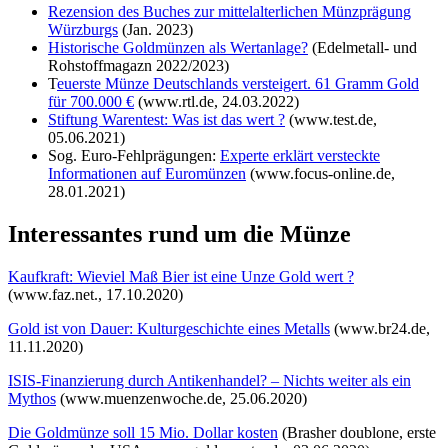
Rezension des Buches zur mittelalterlichen Münzprägung
Würzburgs
(Jan. 2023)
Historische Goldmünzen als Wertanlage?
(Edelmetall- und
Rohstoffmagazn 2022/2023)
T
euerste Münze Deutschlands versteigert. 61 Gramm Gold
für 700.000 €
(www.rtl.de, 24.03.2022)
Stiftung Warentest: Was ist das wert ?
(www.test.de,
05.06.2021)
Sog. Euro-Fehlprägungen:
Experte erklärt versteckte
Informationen auf Euromünzen
(www.focus-online.de,
28.01.2021)
Interessantes rund um die Münze
Kaufkraft: Wieviel Maß Bier ist eine Unze Gold wert ?
(www.faz.net., 17.10.2020)
Gold ist von Dauer: Kulturgeschichte eines Metalls
(www.br24.de,
11.11.2020)
ISIS-Finanzierung durch Antikenhandel? – Nichts weiter als ein
Mythos
(www.muenzenwoche.de, 25.06.2020)
Die Goldmünze soll 15 Mio. Dollar kosten
(Brasher doublone, erste