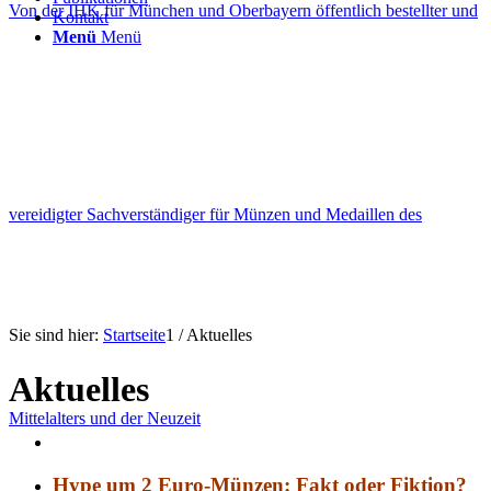
Von der IHK für München und Oberbayern öffentlich bestellter und
Kontakt
Menü
Menü
vereidigter Sachverständiger für Münzen und Medaillen des
Sie sind hier:
Startseite
1
/
Aktuelles
Aktuelles
Mittelalters und der Neuzeit
Hype um 2 Euro-Münzen: Fakt oder Fiktion?