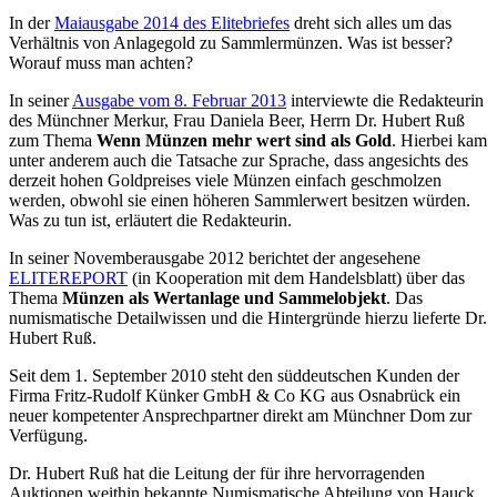
In der
Maiausgabe 2014 des Elitebriefes
dreht sich alles um das
Verhältnis von Anlagegold zu Sammlermünzen. Was ist besser?
Worauf muss man achten?
In seiner
Ausgabe vom 8. Februar 2013
interviewte die Redakteurin
des Münchner Merkur, Frau Daniela Beer, Herrn Dr. Hubert Ruß
zum Thema
Wenn Münzen mehr wert sind als Gold
. Hierbei kam
unter anderem auch die Tatsache zur Sprache, dass angesichts des
derzeit hohen Goldpreises viele Münzen einfach geschmolzen
werden, obwohl sie einen höheren Sammlerwert besitzen würden.
Was zu tun ist, erläutert die Redakteurin.
In seiner Novemberausgabe 2012 berichtet der angesehene
ELITEREPORT
(in Kooperation mit dem Handelsblatt) über das
Thema
Münzen als Wertanlage und Sammelobjekt
. Das
numismatische Detailwissen und die Hintergründe hierzu lieferte Dr.
Hubert Ruß.
Seit dem 1. September 2010 steht den süddeutschen Kunden der
Firma Fritz-Rudolf Künker GmbH & Co KG aus Osnabrück ein
neuer kompetenter Ansprechpartner direkt am Münchner Dom zur
Verfügung.
Dr. Hubert Ruß hat die Leitung der für ihre hervorragenden
Auktionen weithin bekannte Numismatische Abteilung von Hauck